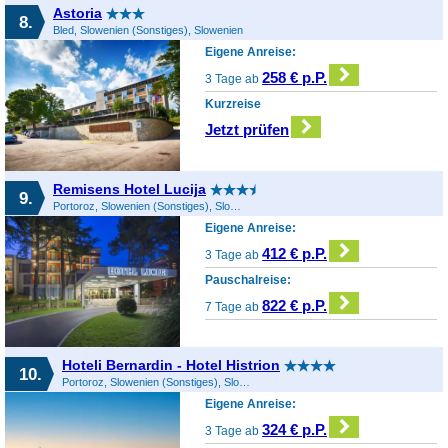
Astoria
8.
Bled, Slowenien (Sonstiges), Slowenien
Eigene Anreise:
258 € p.P.
3 Tage ab
Kurzreise
Jetzt prüfen
Remisens Hotel Lucija
9.
Portoroz, Slowenien (Sonstiges), Slowenien
Eigene Anreise:
412 € p.P.
3 Tage ab
Pauschalreise:
822 € p.P.
7 Tage ab
Hoteli Bernardin - Hotel Histrion
10.
Portoroz, Slowenien (Sonstiges), Slowenien
Eigene Anreise:
324 € p.P.
3 Tage ab