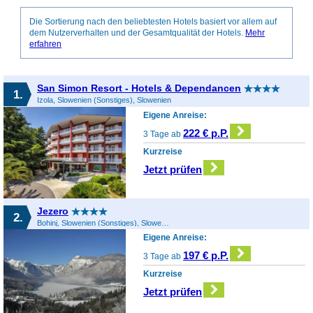
Die Sortierung nach den beliebtesten Hotels basiert vor allem auf
dem Nutzerverhalten und der Gesamtqualität der Hotels.
Mehr
erfahren
San Simon Resort - Hotels & Dependancen
1.
Izola, Slowenien (Sonstiges), Slowenien
Eigene Anreise:
222 € p.P.
3 Tage ab
Kurzreise
Jetzt prüfen
Jezero
2.
Bohinj, Slowenien (Sonstiges), Slowenien
Eigene Anreise:
197 € p.P.
3 Tage ab
Kurzreise
Jetzt prüfen