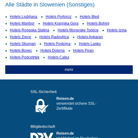
Alle Städte in Slowenien (Sonstiges)
Hotels Ljubljana
Hotels Portoroz
Hotels Bled
Hotels Maribor
Hotels Kranjska Gora
Hotels Bohinj
Hotels Rogaska Slatina
Hotels Moravske Toplice
Hotels Izola
Hotels Zrece
Hotels Radovljica
Hotels Ankaran
Hotels Strunjan
Hotels Postojna
Hotels Lasko
Hotels Bovec
Hotels Dobrna
Hotels Piran
Hotels Podcetrtek
Hotels Catez
mehr
SSL-Sicherheit
Reisen.de
verwendet sichere SSL-
Zertifikate
Mitgliedschaft
Reisen.de