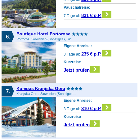
Pauschalreise:
831 € p.P.
7 Tage ab
Boutique Hotel Portorose
6.
Portoroz, Slowenien (Sonstiges), Slowenien
Eigene Anreise:
235 € p.P.
3 Tage ab
Kurzreise
Jetzt prüfen
Kompas Kranjska Gora
7.
Kranjska Gora, Slowenien (Sonstiges), Slowenien
Eigene Anreise:
310 € p.P.
3 Tage ab
Kurzreise
Jetzt prüfen