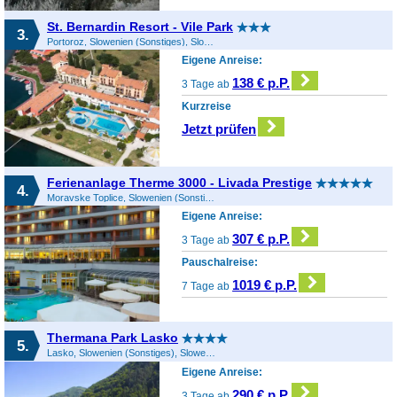
St. Bernardin Resort - Vile Park
3.
Portoroz, Slowenien (Sonstiges), Slowenien
Eigene Anreise:
138 € p.P.
3 Tage ab
Kurzreise
Jetzt prüfen
Ferienanlage Therme 3000 - Livada Prestige
4.
Moravske Toplice, Slowenien (Sonstiges), Slowenien
Eigene Anreise:
307 € p.P.
3 Tage ab
Pauschalreise:
1019 € p.P.
7 Tage ab
Thermana Park Lasko
5.
Lasko, Slowenien (Sonstiges), Slowenien
Eigene Anreise:
290 € p.P.
3 Tage ab