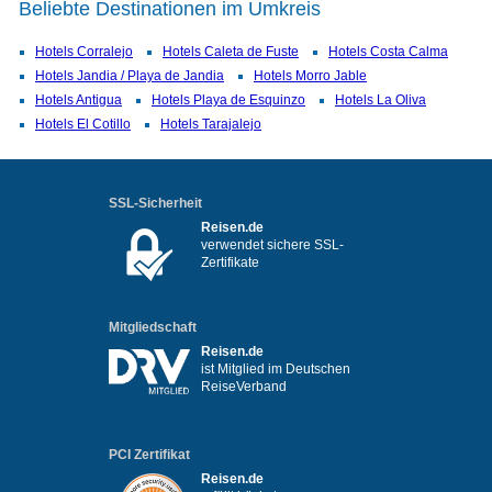
Beliebte Destinationen im Umkreis
Hotels Corralejo
Hotels Caleta de Fuste
Hotels Costa Calma
Hotels Jandia / Playa de Jandia
Hotels Morro Jable
Hotels Antigua
Hotels Playa de Esquinzo
Hotels La Oliva
Hotels El Cotillo
Hotels Tarajalejo
SSL-Sicherheit
Reisen.de
verwendet sichere SSL-
Zertifikate
Mitgliedschaft
Reisen.de
ist Mitglied im Deutschen
ReiseVerband
PCI Zertifikat
Reisen.de