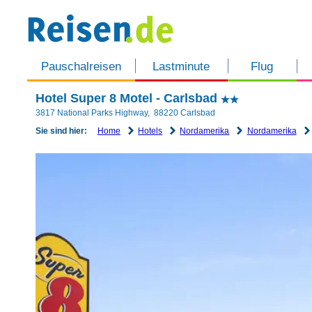
Pauschalreisen
Lastminute
Flug
Hotel Super 8 Motel - Carlsbad
3817 National Parks Highway
,
88220
Carlsbad
Home
Hotels
Nordamerika
Nordamerika
Sie sind hier: