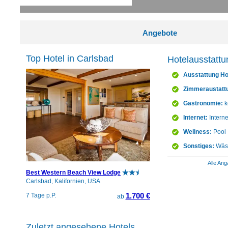
Angebote
Top Hotel in Carlsbad
Hotelausstattu
Ausstattung Ho
Zimmeraustatt
Gastronomie:
k
Internet:
Intern
Wellness:
Pool
Sonstiges:
Wäsc
Alle Ang
Best Western Beach View Lodge
Carlsbad, Kalifornien, USA
1.700 €
7 Tage p.P.
ab
Zuletzt angesehene Hotels