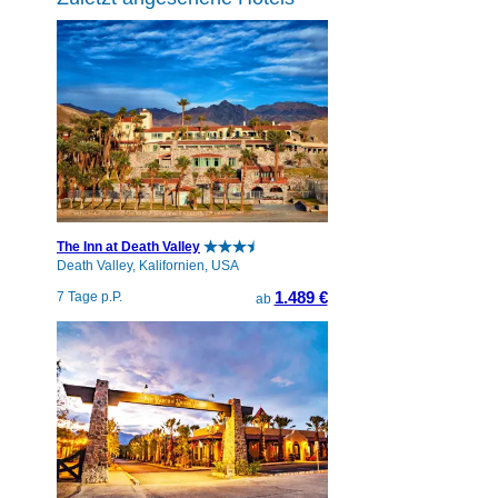
The Inn at Death Valley
Death Valley, Kalifornien, USA
1.489 €
7 Tage p.P.
ab