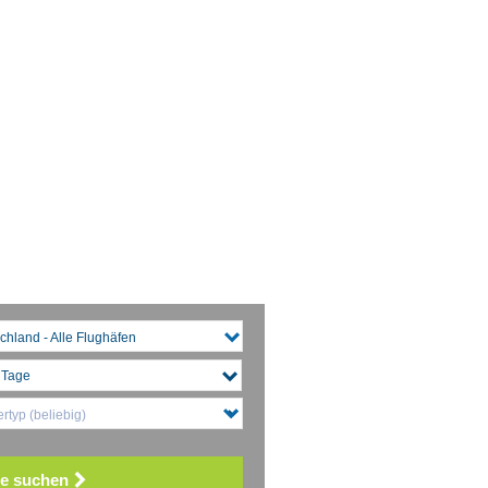
chland - Alle Flughäfen
rtyp (beliebig)
e suchen