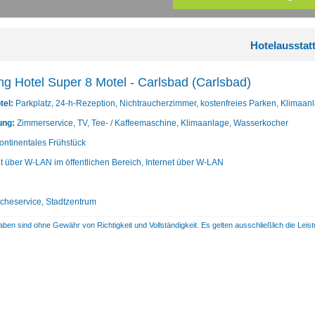
Hotelausstat
ng Hotel Super 8 Motel - Carlsbad (Carlsbad)
tel:
Parkplatz, 24-h-Rezeption, Nichtraucherzimmer, kostenfreies Parken, Klimaan
ung:
Zimmerservice, TV, Tee- / Kaffeemaschine, Klimaanlage, Wasserkocher
ontinentales Frühstück
et über W-LAN im öffentlichen Bereich, Internet über W-LAN
heservice, Stadtzentrum
aben sind ohne Gewähr von Richtigkeit und Vollständigkeit. Es gelten ausschließlich die Le