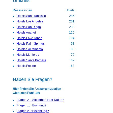
Umkreis
Destinationen
Hotels
Hotels San Francisco
286
Hotels Los Angeles
261
Hotels San Diego
239
Hotels Anaheim
120
Hotels Lake Tahoe
104
Hotels Palm Springs
98
Hotels Sacramento
86
Hotels Monterey
72
Hotels Santa Barbara
67
Hotels Fresno
63
Haben Sie Fragen?
Hier finden Sie Antworten zu allen
wichtigen Punkten:
Fragen zur Sicherheit Ihrer Daten?
Fragen zur Buchung?
Fragen zur Bezahlung?