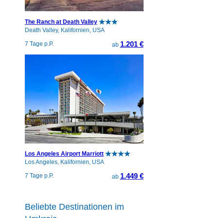
The Ranch at Death Valley
Death Valley, Kalifornien, USA
1.201 €
7 Tage p.P.
ab
Los Angeles Airport Marriott
Los Angeles, Kalifornien, USA
1.449 €
7 Tage p.P.
ab
Beliebte Destinationen im