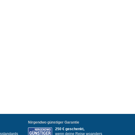
Nirgendwo günstiger Garantie
250 € geschenkt,
itsstandards
wenn deine Reise woanders