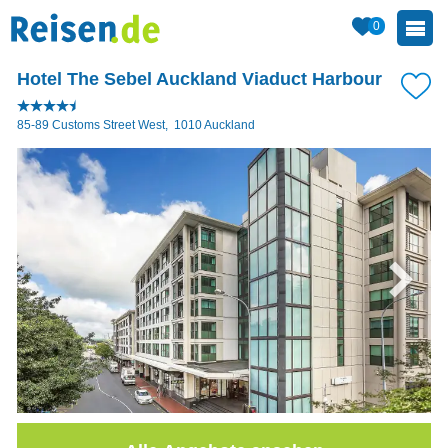
0
Hotel The Sebel Auckland Viaduct Harbour
85-89 Customs Street West
,
1010
Auckland