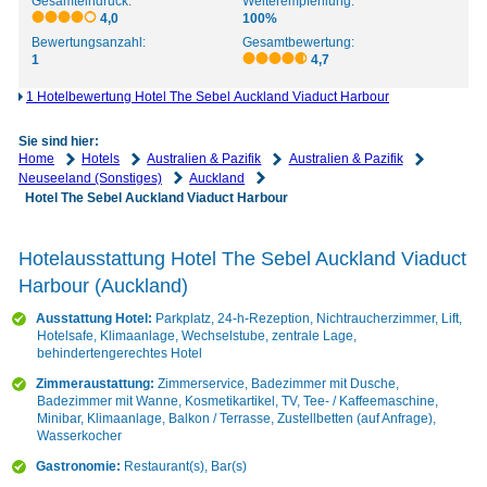
Gesamteindruck:
Weiterempfehlung:
4,0
100%
Bewertungsanzahl:
Gesamtbewertung:
1
4,7
1 Hotelbewertung Hotel The Sebel Auckland Viaduct Harbour
Sie sind hier:
Home
Hotels
Australien & Pazifik
Australien & Pazifik
Neuseeland (Sonstiges)
Auckland
Hotel The Sebel Auckland Viaduct Harbour
Hotelausstattung Hotel The Sebel Auckland Viaduct
Harbour (Auckland)
Ausstattung Hotel:
Parkplatz, 24-h-Rezeption, Nichtraucherzimmer, Lift,
Hotelsafe, Klimaanlage, Wechselstube, zentrale Lage,
behindertengerechtes Hotel
Zimmeraustattung:
Zimmerservice, Badezimmer mit Dusche,
Badezimmer mit Wanne, Kosmetikartikel, TV, Tee- / Kaffeemaschine,
Minibar, Klimaanlage, Balkon / Terrasse, Zustellbetten (auf Anfrage),
Wasserkocher
Gastronomie:
Restaurant(s), Bar(s)