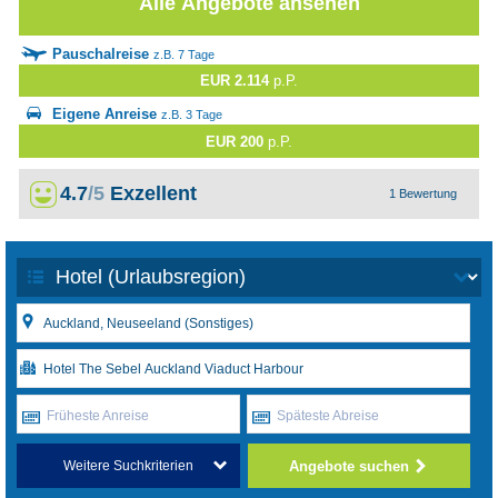
Alle Angebote ansehen
Pauschalreise
z.B. 7 Tage
EUR 2.114
p.P.
Eigene Anreise
z.B. 3 Tage
EUR 200
p.P.
4.7
/5
Exzellent
1 Bewertung
Früheste Anreise
Späteste Abreise
Angebote suchen
Weitere Suchkriterien