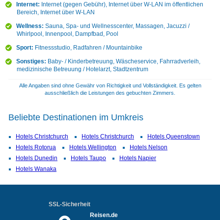
Internet:
Internet (gegen Gebühr), Internet über W-LAN im öffentlichen
Bereich, Internet über W-LAN
Wellness:
Sauna, Spa- und Wellnesscenter, Massagen, Jacuzzi /
Whirlpool, Innenpool, Dampfbad, Pool
Sport:
Fitnessstudio, Radfahren / Mountainbike
Sonstiges:
Baby- / Kinderbetreuung, Wäscheservice, Fahrradverleih,
medizinische Betreuung / Hotelarzt, Stadtzentrum
Alle Angaben sind ohne Gewähr von Richtigkeit und Vollständigkeit. Es gelten
ausschließlich die Leistungen des gebuchten Zimmers.
Beliebte Destinationen im Umkreis
Hotels Christchurch
Hotels Christchurch
Hotels Queenstown
Hotels Rotorua
Hotels Wellington
Hotels Nelson
Hotels Dunedin
Hotels Taupo
Hotels Napier
Hotels Wanaka
SSL-Sicherheit
Reisen.de