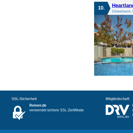
Heartlan
10.
Christchurch,
SSL-Sicherheit
Mitgliedschaft
Reisen.de
verwendet sichere SSL-Zertifikate