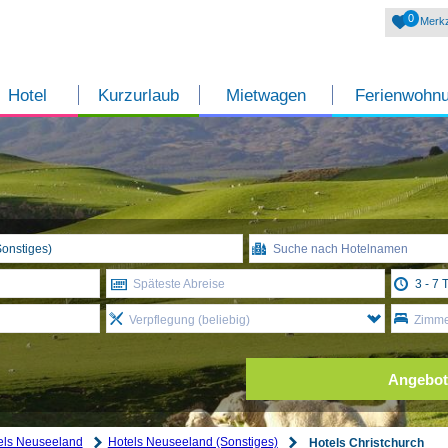
0
Merkz
Hotel
Kurzurlaub
Mietwagen
Ferienwohn
Späteste Abreise
Verpflegung (beliebig)
Zimmer
Angebot
els Neuseeland
Hotels Neuseeland (Sonstiges)
Hotels Christchurch