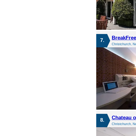
BreakFree
7.
Christchurch, N
8.
Christchurch, N