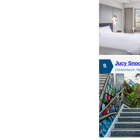
Jucy Snoo
9.
Christchurch, N