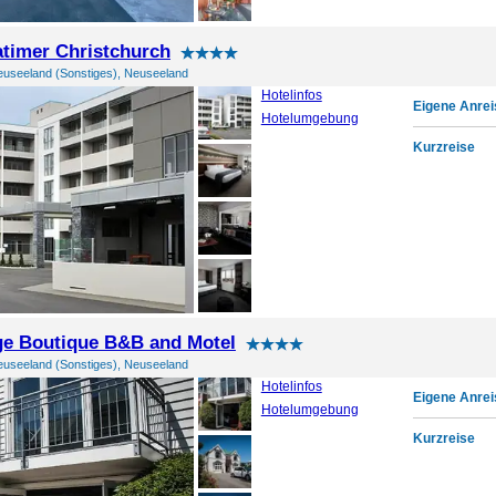
timer Christchurch
euseeland (Sonstiges), Neuseeland
Hotelinfos
Eigene Anrei
Hotelumgebung
Kurzreise
e Boutique B&B and Motel
euseeland (Sonstiges), Neuseeland
Hotelinfos
Eigene Anrei
Hotelumgebung
Kurzreise