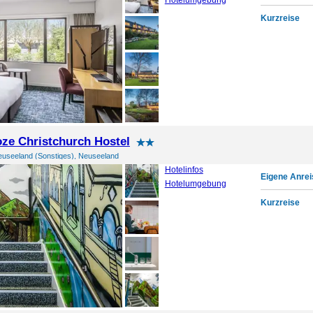
Hotelumgebung
Kurzreise
ze Christchurch Hostel
euseeland (Sonstiges), Neuseeland
Hotelinfos
Eigene Anrei
Hotelumgebung
Kurzreise