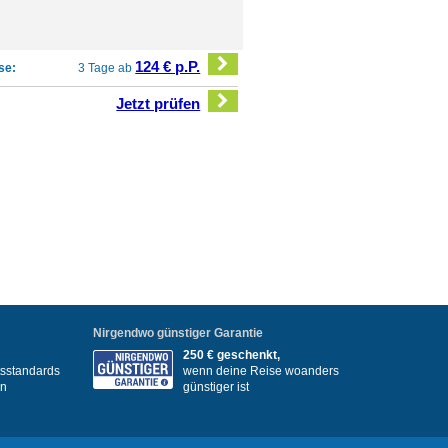
124 € p.P.
se:
3 Tage ab
Jetzt prüfen
Nirgendwo günstiger Garantie
250 € geschenkt,
itsstandards
wenn deine Reise woanders
en
günstiger ist