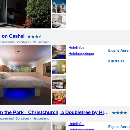
 on Cashel
euseeland (Sonstiges), Neuseeland
Hotelinfos
Eigene Anrei
Hotelumgebung
Kurzreise
Chateau on the Park - Christchurch, a Doubletree by Hilton
euseeland (Sonstiges), Neuseeland
Hotelinfos
Eigene Anrei