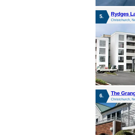
Rydges La
5.
Christchurch, N
The Grang
6.
Christchurch, N