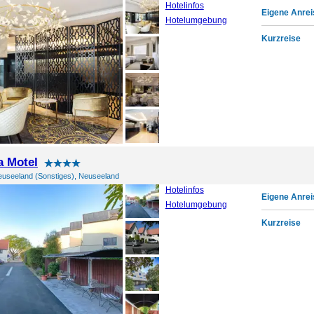
Hotelinfos
Eigene Anrei
Hotelumgebung
Kurzreise
a Motel
euseeland (Sonstiges), Neuseeland
Hotelinfos
Eigene Anrei
Hotelumgebung
Kurzreise