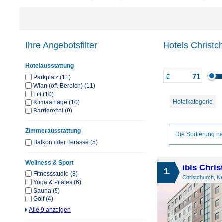
Ihre Angebotsfilter
Hotels Christc
Hotelausstattung
€
Parkplatz (11)
Wlan (öff. Bereich) (11)
Lift (10)
Hotelkategorie
Klimaanlage (10)
Barrierefrei (9)
Zimmerausstattung
Die Sortierung na
Balkon oder Terasse (5)
Wellness & Sport
ibis Chri
1.
Fitnessstudio (8)
Christchurch, N
Yoga & Pilates (6)
Sauna (5)
Golf (4)
Alle 9 anzeigen