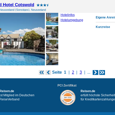
d Hotel Cotswold
 Neuseeland (Sonstiges), Neuseeland
Hotelinfos
Eigene Anrei
Hotelumgebung
Kurzreise
Seite
1
2
3
...
PCI Zertifikat
Reisen.de
Reisen.de
ist Mitglied im Deutschen
erfüllt höchste Sicherhe
ReiseVerband
für Kreditkartenzahlung