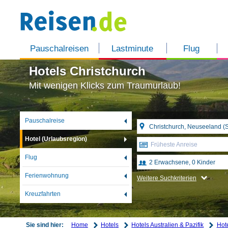
Pauschalreisen
Lastminute
Flug
Hotels Christchurch
Mit wenigen Klicks zum Traumurlaub!
Pauschalreise
Hotel (Urlaubsregion)
Früheste Anreise
Flug
Ferienwohnung
Weitere Suchkriterien
Kreuzfahrten
Home
Hotels
Hotels Australien & Pazifik
Hot
Sie sind hier: