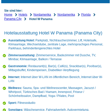
Sie sind hier:
Home
Hotels
Nordamerika
Nordamerika
Florida
Panama City
Hotel W Panama
Hotelausstattung Hotel W Panama (Panama City)
Ausstattung Hotel:
Parkplatz, Nichtraucherzimmer, Lift, Hotelsafe,
Klimaanlage, Wechselstube, zentrale Lage, mehrsprachiges Personal,
Parkhaus, behindertengerechtes Hotel
Zimmeraustattung:
Zimmerservice, Badezimmer mit Dusche, TV,
Minibar, Klimaanlage, Balkon / Terrasse
Gastronomie:
Restaurant(s), Bar(s), Café(s), Snackbar(s), Poolbar(s),
Mittagsbuffet, Kinderspeisen, Diabetiker-Verpflegung
Internet:
Internet über W-LAN im öffentlichen Bereich, Internet über W-
LAN
Wellness:
Sauna, Spa- und Wellnesscenter, Massagen, Jacuzzi /
Whirlpool, Türkisches Bad / Hamam, Innenpool, Friseur /
Schönheitssalon, Dampfbad, Yoga / Pilates, Pool
Sport:
Fitnessstudio
Sonstiges:
Wäscheservice, Fahrradverleih, Autovermietung,