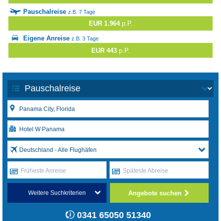
Pauschalreise
z.B. 7 Tage
EUR 1.964
p.P.
Eigene Anreise
z.B. 3 Tage
EUR 443
p.P.
Deutschland - Alle Flughäfen
Früheste Anreise
Späteste Abreise
Angebote suchen
Weitere Suchkriterien
0341 65050 51340