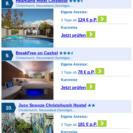
Heartland Hotel Cotswold
8.
Christchurch, Neuseeland (Sonstiges), Neuseeland
Eigene Anreise:
124 € p.P.
3 Tage ab
Kurzreise
Jetzt prüfen
BreakFree on Cashel
9.
Christchurch, Neuseeland (Sonstiges), Neuseeland
Eigene Anreise:
78 € p.P.
3 Tage ab
Kurzreise
Jetzt prüfen
Jucy Snooze Christchurch Hostel
10.
Christchurch, Neuseeland (Sonstiges), Neuseeland
Eigene Anreise:
181 € p.P.
3 Tage ab
Kurzreise