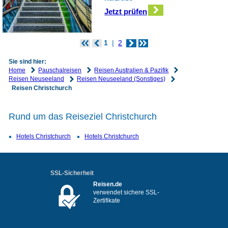
Jetzt prüfen
1
2
Sie sind hier:
Home
Pauschalreisen
Reisen Australien & Pazifik
Reisen Neuseeland
Reisen Neuseeland (Sonstiges)
Reisen Christchurch
Rund um das Reiseziel Christchurch
Hotels Christchurch
Hotels Christchurch
SSL-Sicherheit
Reisen.de
verwendet sichere SSL-
Zertifikate