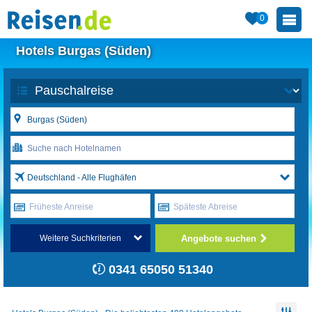
0
Hotels Burgas (Süden)
Deutschland - Alle Flughäfen
Früheste Anreise
Späteste Abreise
Angebote suchen
Weitere Suchkriterien
0341 65050 51340