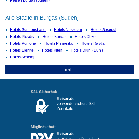
Reisen Burgas (Süden)
Alle Städte in Burgas (Süden)
Hotels Sonnenstrand
Hotels Nessebar
Hotels Sosopol
Hotels Plovdiv
Hotels Burgas
Hotels Obzor
Hotels Pomorie
Hotels Primorsko
Hotels Ravda
Hotels Elenite
Hotels Kiten
Hotels Djuni (Duni)
Hotels Acheloj
mehr
SSL-Sicherheit
Reisen.de
verwendet sichere SSL-
Zertifikate
Mitgliedschaft
Reisen.de
ist Mitglied im Deutschen