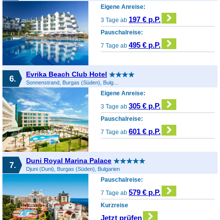
Eigene Anreise:
197 € p.P.
3 Tage ab
Pauschalreise:
495 € p.P.
7 Tage ab
Evrika Beach Club Hotel
6.
Sonnenstrand, Burgas (Süden), Bulgarien
Eigene Anreise:
305 € p.P.
3 Tage ab
Pauschalreise:
601 € p.P.
7 Tage ab
Duni Royal Marina Palace
7.
Djuni (Duni), Burgas (Süden), Bulgarien
Pauschalreise:
579 € p.P.
7 Tage ab
Kurzreise
Jetzt prüfen