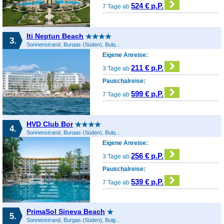
524 € p.P.
7 Tage ab
lti Neptun Beach
3.
Sonnenstrand, Burgas (Süden), Bulgarien
Eigene Anreise:
211 € p.P.
3 Tage ab
Pauschalreise:
599 € p.P.
7 Tage ab
HVD Club Bor
4.
Sonnenstrand, Burgas (Süden), Bulgarien
Eigene Anreise:
256 € p.P.
3 Tage ab
Pauschalreise:
539 € p.P.
7 Tage ab
PrimaSol Sineva Beach
5.
Sonnenstrand, Burgas (Süden), Bulgarien