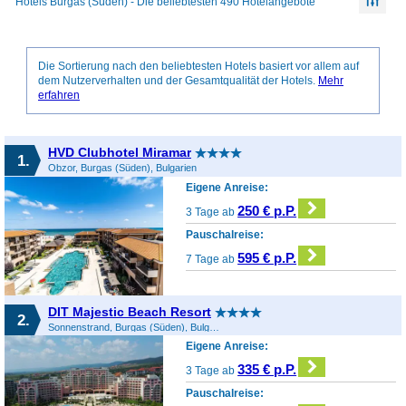
Hotels Burgas (Süden) - Die beliebtesten 490 Hotelangebote
Die Sortierung nach den beliebtesten Hotels basiert vor allem auf
dem Nutzerverhalten und der Gesamtqualität der Hotels.
Mehr
erfahren
HVD Clubhotel Miramar
1.
Obzor, Burgas (Süden), Bulgarien
Eigene Anreise:
250 € p.P.
3 Tage ab
Pauschalreise:
595 € p.P.
7 Tage ab
DIT Majestic Beach Resort
2.
Sonnenstrand, Burgas (Süden), Bulgarien
Eigene Anreise:
335 € p.P.
3 Tage ab
Pauschalreise: