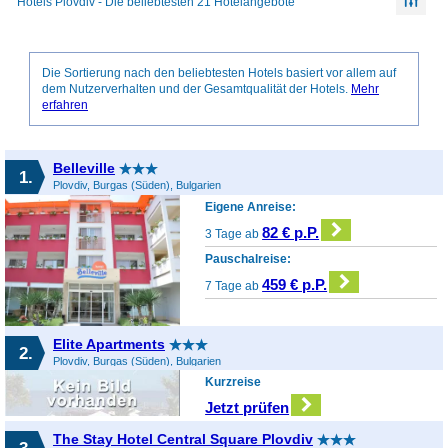
Hotels Plovdiv - Die beliebtesten 21 Hotelangebote
Die Sortierung nach den beliebtesten Hotels basiert vor allem auf
dem Nutzerverhalten und der Gesamtqualität der Hotels.
Mehr
erfahren
Belleville
1.
Plovdiv, Burgas (Süden), Bulgarien
Eigene Anreise:
82 € p.P.
3 Tage ab
Pauschalreise:
459 € p.P.
7 Tage ab
Elite Apartments
2.
Plovdiv, Burgas (Süden), Bulgarien
Kurzreise
Jetzt prüfen
The Stay Hotel Central Square Plovdiv