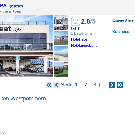
SPA
ommern, Polen
2.0
/5
Eigene Anrei
Gut
Kurzreise
1 Bewertung
Hotelinfos
Hotelumgebung
Seite
1
2
3
...
inken Westpommern
chen