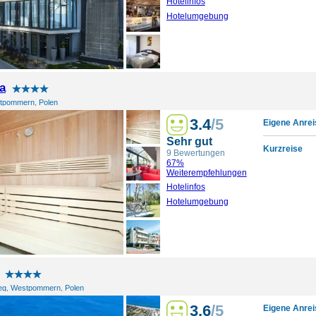
Hotelinfos
Hotelumgebung
a
tpommern, Polen
3.4
/5
Eigene Anrei
Sehr gut
Kurzreise
9 Bewertungen
67%
Weiterempfehlungen
Hotelinfos
Hotelumgebung
zeg, Westpommern, Polen
3.6
/5
Eigene Anrei