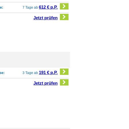
612 € p.P.
e:
7 Tage ab
Jetzt prüfen
191 € p.P.
se:
3 Tage ab
Jetzt prüfen