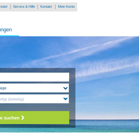
ettel
Service & Hilfe
Kontakt
Mein Konto
ungen
typ (beliebig)
e suchen