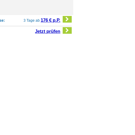
176 € p.P.
se:
3 Tage ab
Jetzt prüfen