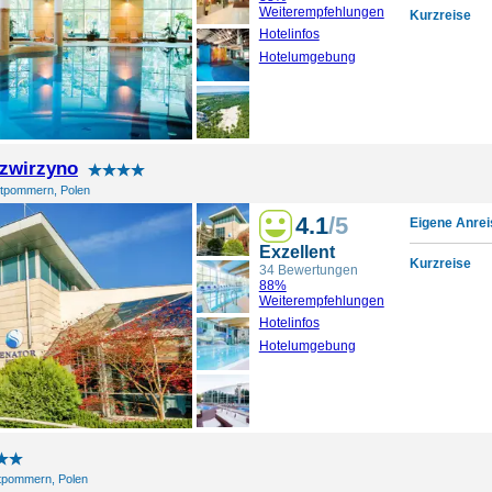
Weiterempfehlungen
Kurzreise
Hotelinfos
Hotelumgebung
zwirzyno
tpommern, Polen
4.1
/5
Eigene Anrei
Exzellent
Kurzreise
34 Bewertungen
88%
Weiterempfehlungen
Hotelinfos
Hotelumgebung
tpommern, Polen