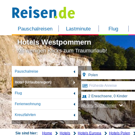
Pauschalreisen
Lastminute
Flug
Hotels Westpommern
Mit wenigen Klicks zum Traumurlaub!
Pauschalreise
Hotel (Urlaubsregion)
Früheste Anreise
Flug
Ferienwohnung
Weitere Suchkriterien
Kreuzfahrten
Home
Hotels
Hotels Europa
Hotels Polen
Sie sind hier: