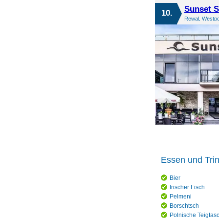
Sunset 
10.
Rewal, Westp
Essen und Tr
Bier
frischer Fisch
Pelmeni
Borschtsch
Polnische Teigtas