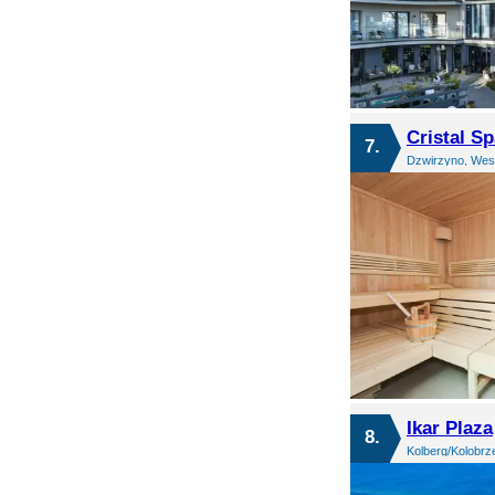
Cristal Sp
7.
Dzwirzyno, Wes
Ikar Plaza
8.
Kolberg/Kolobr