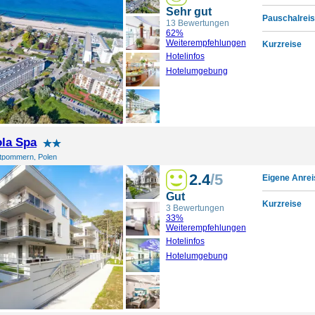
Sehr gut
Pauschalreis
13 Bewertungen
62%
Weiterempfehlungen
Kurzreise
Hotelinfos
Hotelumgebung
la Spa
tpommern, Polen
2.4
/5
Eigene Anrei
Gut
Kurzreise
3 Bewertungen
33%
Weiterempfehlungen
Hotelinfos
Hotelumgebung