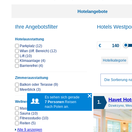
Hotelangebote
Ihre Angebotsfilter
Hotels Westpo
Hotelausstattung
€
Parkplatz (12)
Wlan (öff. Bereich) (12)
Lift (10)
Hotelkategorie
Klimaanlage (4)
Barrierefrei (4)
Zimmerausstattung
Die Sortierung na
Balkon oder Terasse (9)
Meerblick (3)
Es sehen sich gerade
Havet Hot
1.
Wellness & Sport
7 Personen
Reisen
Dzwirzyno, Wes
nach Polen an.
Massagen (11)
Sauna (10)
Fitnessstudio (10)
Reiten (5)
Alle 9 anzeigen