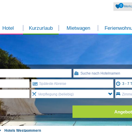
0
Merkz
Hotel
Kurzurlaub
Mietwagen
Ferienwohn
Späteste Abreise
Verpflegung (beliebig)
Zimmer
Angebot
Hotels Westpommern