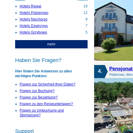
Hotels Rewal
19
Hotels Pobierowo
12
Hotels Niechorze
9
Hotels Dzwirzyno
7
Hotels Grzybowo
5
mehr
Haben Sie Fragen?
Pensjona
4.
Hier finden Sie Antworten zu allen
Pobierowo, Wes
wichtigen Punkten:
Fragen zur Sicherheit Ihrer Daten?
Fragen zur Buchung?
Fragen zur Bezahlung?
Fragen zu den Reiseunterlagen?
Fragen zu Umbuchung und
Stornierung?
Support