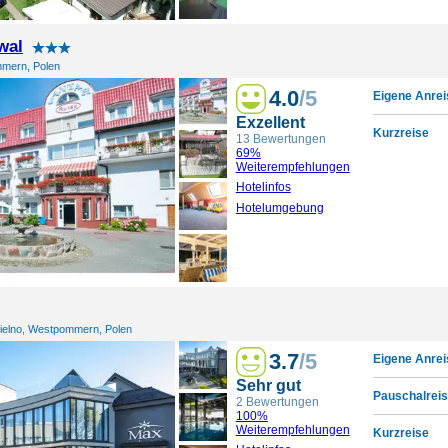
wal
mern, Polen
4.0
/5
Eigene Anrei
Exzellent
Kurzreise
13 Bewertungen
69%
Weiterempfehlungen
Hotelinfos
Hotelumgebung
elno, Westpommern, Polen
3.7
/5
Eigene Anrei
Sehr gut
Pauschalreis
2 Bewertungen
100%
Weiterempfehlungen
Kurzreise