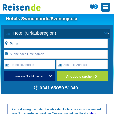
0
Hotels Swinemünde/Swinoujscie
Früheste Anreise
Späteste Abreise
Angebote suchen
Weitere Suchkriterien
0341 65050 51340
Die Sortierung nach den beliebtesten Hotels basiert vor allem auf
dem Nutzerverhalten und der Gesamtqualität der Hotels.
Mehr