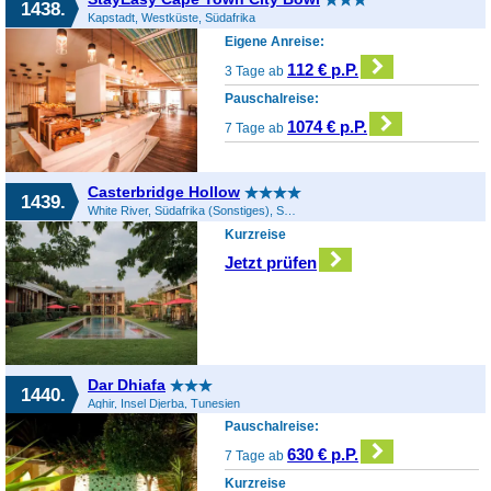
1438.
Kapstadt, Westküste, Südafrika
Eigene Anreise:
112 € p.P.
3 Tage ab
Pauschalreise:
1074 € p.P.
7 Tage ab
Casterbridge Hollow
1439.
White River, Südafrika (Sonstiges), Südafrika
Kurzreise
Jetzt prüfen
Dar Dhiafa
1440.
Aghir, Insel Djerba, Tunesien
Pauschalreise:
630 € p.P.
7 Tage ab
Kurzreise