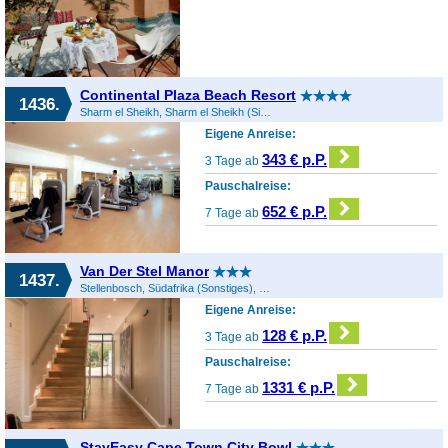
Continental Plaza Beach Resort
1436.
Sharm el Sheikh, Sharm el Sheikh (Sinai), Ägypten
Eigene Anreise:
343 € p.P.
3 Tage ab
Pauschalreise:
652 € p.P.
7 Tage ab
Van Der Stel Manor
1437.
Stellenbosch, Südafrika (Sonstiges), Südafrika
Eigene Anreise:
128 € p.P.
3 Tage ab
Pauschalreise:
1331 € p.P.
7 Tage ab
StayEasy Cape Town City Bowl