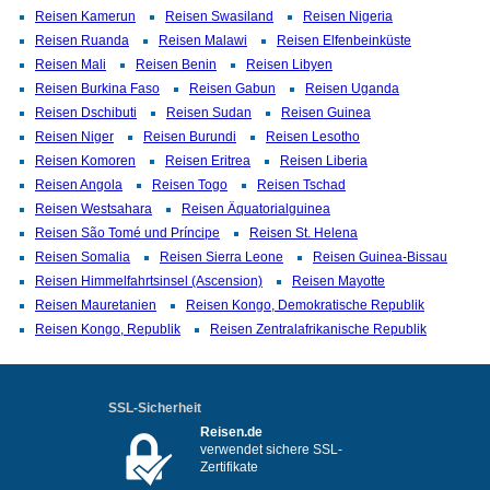
Reisen Kamerun
Reisen Swasiland
Reisen Nigeria
Reisen Ruanda
Reisen Malawi
Reisen Elfenbeinküste
Reisen Mali
Reisen Benin
Reisen Libyen
Reisen Burkina Faso
Reisen Gabun
Reisen Uganda
Reisen Dschibuti
Reisen Sudan
Reisen Guinea
Reisen Niger
Reisen Burundi
Reisen Lesotho
Reisen Komoren
Reisen Eritrea
Reisen Liberia
Reisen Angola
Reisen Togo
Reisen Tschad
Reisen Westsahara
Reisen Äquatorialguinea
Reisen São Tomé und Príncipe
Reisen St. Helena
Reisen Somalia
Reisen Sierra Leone
Reisen Guinea-Bissau
Reisen Himmelfahrtsinsel (Ascension)
Reisen Mayotte
Reisen Mauretanien
Reisen Kongo, Demokratische Republik
Reisen Kongo, Republik
Reisen Zentralafrikanische Republik
SSL-Sicherheit
Reisen.de
verwendet sichere SSL-
Zertifikate