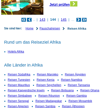
Jetzt prüfen
...
143
144
145
...
Home
Pauschalreisen
Sie sind hier:
Reisen Afrika
Rund um das Reiseziel Afrika
Hotels Afrika
Alle Länder in Afrika
Reisen Südafrika
Reisen Marokko
Reisen Ägypten
Reisen Tunesien
Reisen Kenia
Reisen Namibia
Reisen Mauritius
Reisen Seychellen
Reisen Tansania
Reisen Kapverdische Inseln
Reisen Botsuana
Reisen Ghana
Reisen Simbabwe
Reisen Réunion
Reisen Gambia
Reisen Senegal
Reisen Madagaskar
Reisen Mosambik
Reisen Algerien
Reisen Sambia
Reisen Äthiopien