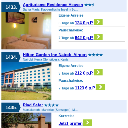
Agriturismo Residence Heaven
1433.
Santa Maria, Kapverdische Inseln (Sonstiges), Kapverdische Inseln
Eigene Anreise:
124 € p.P.
3 Tage ab
Pauschalreise:
642 € p.P.
7 Tage ab
Hilton Garden Inn Nairobi Airport
1434.
Nairobi, Kenia (Sonstiges), Kenia
Eigene Anreise:
212 € p.P.
3 Tage ab
Pauschalreise:
1123 € p.P.
7 Tage ab
Riad Safar
1435.
Marrakesch, Marokko (Sonstiges), Marokko
Kurzreise
Jetzt prüfen