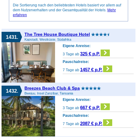
Die Sortierung nach den beliebtesten Hotels basiert vor allem auf
dem Nutzerverhalten und der Gesamtqualität der Hotels.
Mehr
erfahren
The Tree House Boutique Hotel
1431.
Kapstadt, Westküste, Südafrika
Eigene Anreise:
325 € p.P.
3 Tage ab
Pauschalreise:
1457 € p.P.
7 Tage ab
Breezes Beach Club & Spa
1432.
Bwejuu, Insel Zanzibar, Tansania
Eigene Anreise:
667 € p.P.
3 Tage ab
Pauschalreise:
2087 € p.P.
7 Tage ab