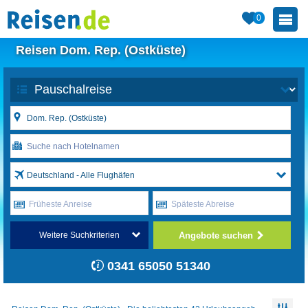
0
Reisen Dom. Rep. (Ostküste)
Deutschland - Alle Flughäfen
Früheste Anreise
Späteste Abreise
Angebote suchen
Weitere Suchkriterien
0341 65050 51340