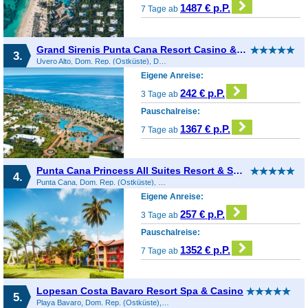
1487 € p.P.
7 Tage ab
Grand Sirenis Punta Cana Resort Casino & Aquagames
3.
Uvero Alto, Dom. Rep. (Ostküste), Dominikanische Republik
Eigene Anreise:
242 € p.P.
3 Tage ab
Pauschalreise:
1367 € p.P.
7 Tage ab
Punta Cana Princess All Suites Resort & Spa Adults Only
4.
Punta Cana, Dom. Rep. (Ostküste), Dominikanische Republik
Eigene Anreise:
257 € p.P.
3 Tage ab
Pauschalreise:
1352 € p.P.
7 Tage ab
Lopesan Costa Bavaro Resort Spa & Casino
5.
Playa Bavaro, Dom. Rep. (Ostküste), Dominikanische Republik