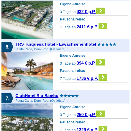
Eigene Anreise:
432 € p.P.
3 Tage ab
Pauschalreise:
2411 € p.P.
7 Tage ab
TRS Turquesa Hotel - Erwachsenenhotel
6.
Punta Cana, Dom. Rep. (Ostküste), Dominikanische Republik
Eigene Anreise:
394 € p.P.
3 Tage ab
Pauschalreise:
1736 € p.P.
7 Tage ab
ClubHotel Riu Bambu
7.
Punta Cana, Dom. Rep. (Ostküste), Dominikanische Republik
Eigene Anreise:
250 € p.P.
3 Tage ab
Pauschalreise:
1329 € p.P.
7 Tage ab