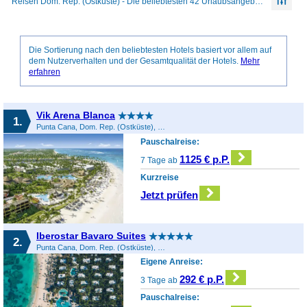
Reisen Dom. Rep. (Ostküste) - Die beliebtesten 42 Urlaubsangebote
Die Sortierung nach den beliebtesten Hotels basiert vor allem auf
dem Nutzerverhalten und der Gesamtqualität der Hotels.
Mehr
erfahren
Vik Arena Blanca
1.
Punta Cana, Dom. Rep. (Ostküste), Dominikanische Republik
Pauschalreise:
1125 € p.P.
7 Tage ab
Kurzreise
Jetzt prüfen
Iberostar Bavaro Suites
2.
Punta Cana, Dom. Rep. (Ostküste), Dominikanische Republik
Eigene Anreise:
292 € p.P.
3 Tage ab
Pauschalreise: