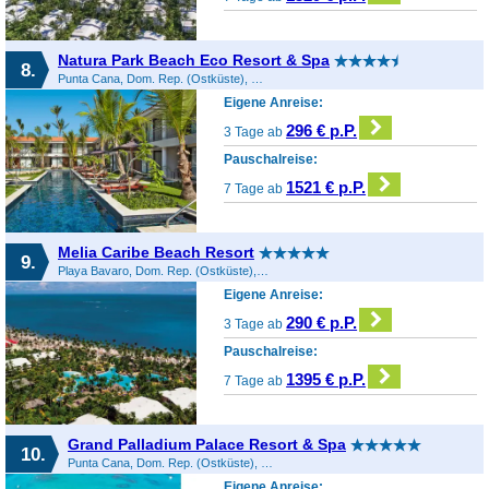
Natura Park Beach Eco Resort & Spa
8.
Punta Cana, Dom. Rep. (Ostküste), Dominikanische Republik
Eigene Anreise:
296 € p.P.
3 Tage ab
Pauschalreise:
1521 € p.P.
7 Tage ab
Melia Caribe Beach Resort
9.
Playa Bavaro, Dom. Rep. (Ostküste), Dominikanische Republik
Eigene Anreise:
290 € p.P.
3 Tage ab
Pauschalreise:
1395 € p.P.
7 Tage ab
Grand Palladium Palace Resort & Spa
10.
Punta Cana, Dom. Rep. (Ostküste), Dominikanische Republik
Eigene Anreise: