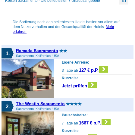
Reisen Sacramento - Die beliebtesten 7 Urlaubsangebote
Die Sortierung nach den beliebtesten Hotels basiert vor allem auf
dem Nutzerverhalten und der Gesamtqualität der Hotels.
Mehr
erfahren
Ramada Sacramento
1.
Sacramento, Kalifornien, USA
Eigene Anreise:
127 € p.P.
3 Tage ab
Kurzreise
Jetzt prüfen
The Westin Sacramento
2.
Sacramento, Kalifornien, USA
Pauschalreise:
1667 € p.P.
7 Tage ab
Kurzreise