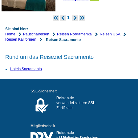
1
Sie sind hier:
Home
Pauschalreisen
Reisen Nordamerika
Reisen USA
Reisen Kalifornien
Reisen Sacramento
Rund um das Reiseziel Sacramento
Hotels Sacramento
SSL-Sicherheit
Reisen.de
verwendet sichere SSL-
Zertifikate
Mitgliedschaft
Reisen.de
ist Mitglied im Deutschen