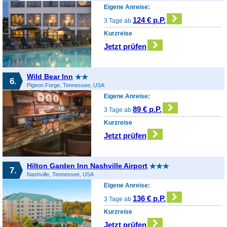
Eigene Anreise:
124 € p.P.
3 Tage ab
Kurzreise
Jetzt prüfen
Wild Bear Inn
6.
Pigeon Forge, Tennessee, USA
Eigene Anreise:
89 € p.P.
3 Tage ab
Kurzreise
Jetzt prüfen
Hilton Garden Inn Nashville Airport
7.
Nashville, Tennessee, USA
Eigene Anreise:
136 € p.P.
3 Tage ab
Kurzreise
Jetzt prüfen