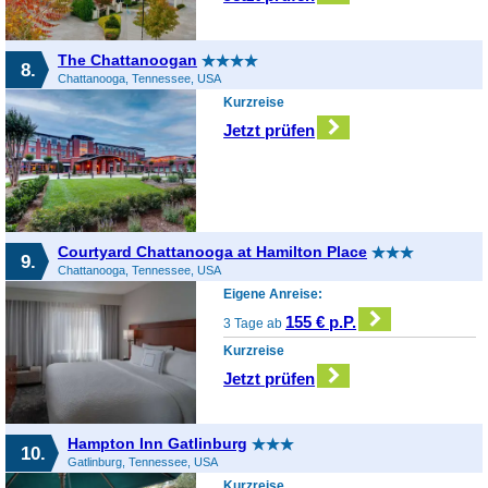
The Chattanoogan
8.
Chattanooga, Tennessee, USA
Kurzreise
Jetzt prüfen
Courtyard Chattanooga at Hamilton Place
9.
Chattanooga, Tennessee, USA
Eigene Anreise:
155 € p.P.
3 Tage ab
Kurzreise
Jetzt prüfen
Hampton Inn Gatlinburg
10.
Gatlinburg, Tennessee, USA
Kurzreise