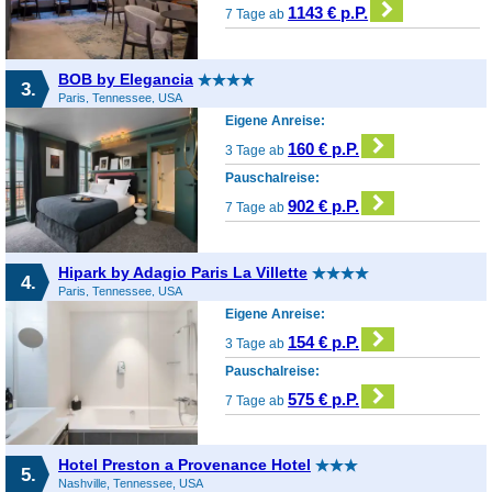
1143 € p.P.
7 Tage ab
BOB by Elegancia
3.
Paris, Tennessee, USA
Eigene Anreise:
160 € p.P.
3 Tage ab
Pauschalreise:
902 € p.P.
7 Tage ab
Hipark by Adagio Paris La Villette
4.
Paris, Tennessee, USA
Eigene Anreise:
154 € p.P.
3 Tage ab
Pauschalreise:
575 € p.P.
7 Tage ab
Hotel Preston a Provenance Hotel
5.
Nashville, Tennessee, USA