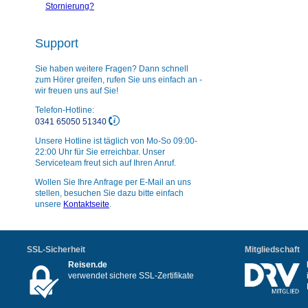
Stornierung?
Support
Sie haben weitere Fragen? Dann schnell
zum Hörer greifen, rufen Sie uns einfach an -
wir freuen uns auf Sie!
Telefon-Hotline:
0341 65050 51340
Unsere Hotline ist täglich von Mo-So 09:00-
22:00 Uhr für Sie erreichbar. Unser
Serviceteam freut sich auf Ihren Anruf.
Wollen Sie Ihre Anfrage per E-Mail an uns
stellen, besuchen Sie dazu bitte einfach
unsere
Kontaktseite
.
SSL-Sicherheit
Mitgliedschaft
Reisen.de
verwendet sichere SSL-Zertifikate