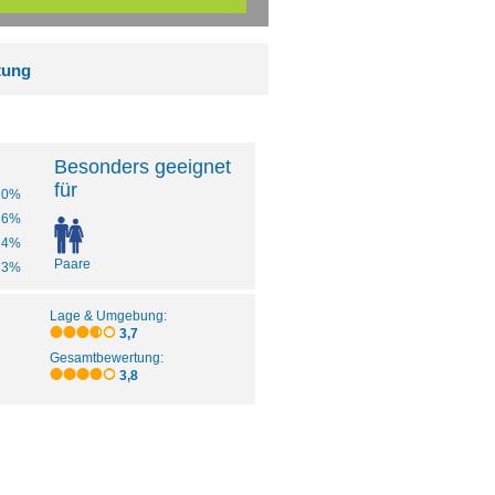
tung
Besonders geeignet
für
20%
16%
14%
Paare
13%
Lage & Umgebung:
3,7
Gesamtbewertung:
3,8