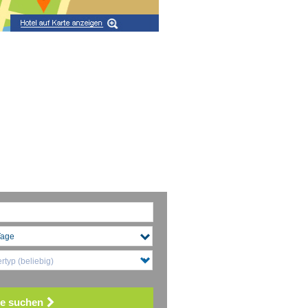
typ (beliebig)
e suchen