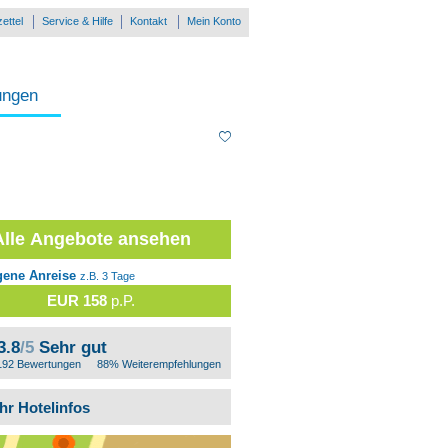
ettel
Service & Hilfe
Kontakt
Mein Konto
ungen
Alle Angebote ansehen
gene Anreise
z.B. 3 Tage
EUR 158
p.P.
3.8
/5
Sehr gut
192 Bewertungen
88% Weiterempfehlungen
hr Hotelinfos