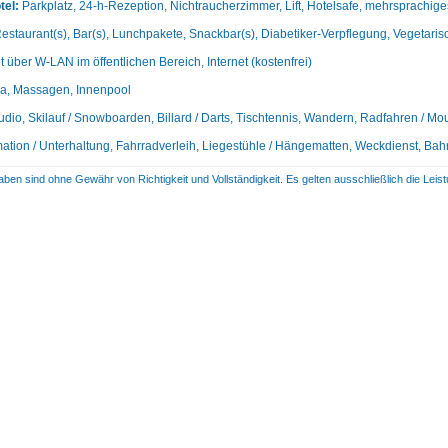
tel:
Parkplatz, 24-h-Rezeption, Nichtraucherzimmer, Lift, Hotelsafe, mehrsprachig
estaurant(s), Bar(s), Lunchpakete, Snackbar(s), Diabetiker-Verpflegung, Vegetaris
t über W-LAN im öffentlichen Bereich, Internet (kostenfrei)
a, Massagen, Innenpool
udio, Skilauf / Snowboarden, Billard / Darts, Tischtennis, Wandern, Radfahren / Mou
ation / Unterhaltung, Fahrradverleih, Liegestühle / Hängematten, Weckdienst, Bah
aben sind ohne Gewähr von Richtigkeit und Vollständigkeit. Es gelten ausschließlich die Le