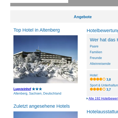
Angebote
Top Hotel in Altenberg
Hotelbewertun
Wer hat das 
Paare
Familien
Freunde
Alleinreisende
Hotel:
3,8
Sport & Unterhaltun
Lugsteinhof
3,7
Altenberg, Sachsen, Deutschland
Alle 192 Hotelbewe
Zuletzt angesehene Hotels
Hotelausstatt