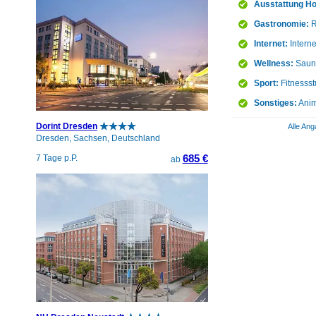
Ausstattung Ho
Gastronomie:
R
Internet:
Interne
Wellness:
Saun
Sport:
Fitnessst
Sonstiges:
Anim
Dorint Dresden
Alle Ang
Dresden, Sachsen, Deutschland
685 €
7 Tage p.P.
ab