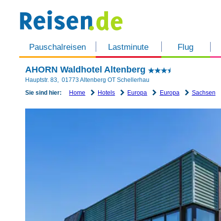
Pauschalreisen
Lastminute
Flug
AHORN Waldhotel Altenberg
Hauptstr. 83
,
01773
Altenberg OT Schellerhau
Home
Hotels
Europa
Europa
Sachsen
Sie sind hier: