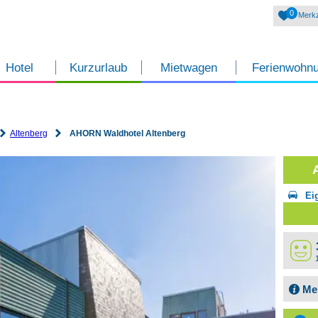
0
Merkz
Hotel
Kurzurlaub
Mietwagen
Ferienwohn
Altenberg
AHORN Waldhotel Altenberg
Ei
Me