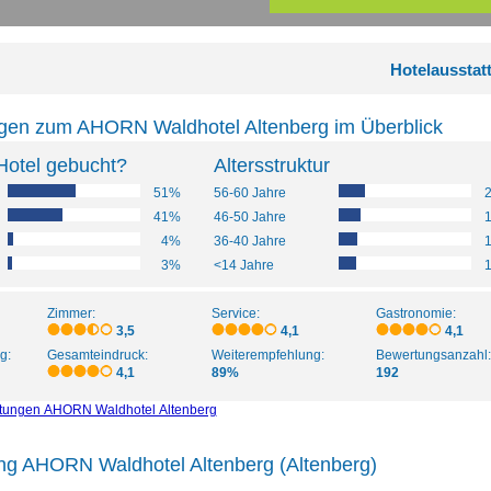
Hotelausstat
gen zum AHORN Waldhotel Altenberg im Überblick
Hotel gebucht?
Altersstruktur
51%
56-60 Jahre
41%
46-50 Jahre
4%
36-40 Jahre
3%
<14 Jahre
Zimmer:
Service:
Gastronomie:
3,5
4,1
4,1
g:
Gesamteindruck:
Weiterempfehlung:
Bewertungsanzahl:
4,1
89%
192
rtungen AHORN Waldhotel Altenberg
ung AHORN Waldhotel Altenberg (Altenberg)