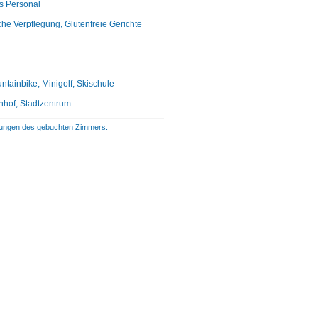
es Personal
che Verpflegung, Glutenfreie Gerichte
ntainbike, Minigolf, Skischule
nhof, Stadtzentrum
istungen des gebuchten Zimmers.