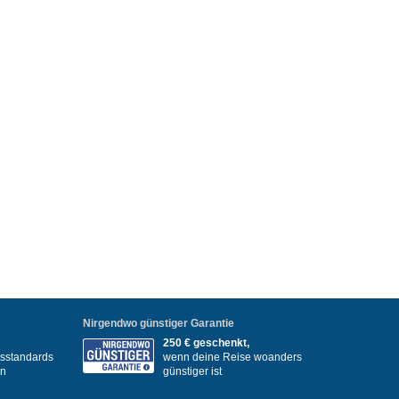
Nirgendwo günstiger Garantie
250 € geschenkt,
itsstandards
wenn deine Reise woanders
en
günstiger ist