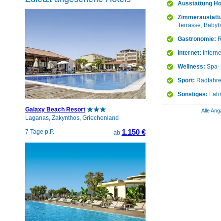
Ausstattung Ho
Zimmeraustatt
Terrasse, Babyb
Gastronomie:
R
Internet:
Intern
Wellness:
Spa- 
Sport:
Radfahre
Sonstiges:
Fahr
Galaxy Beach Resort
Alle Ang
Laganas, Zakynthos, Griechenland
1.150 €
7 Tage p.P.
ab