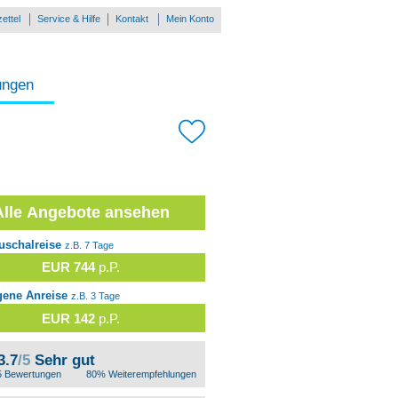
ettel
Service & Hilfe
Kontakt
Mein Konto
ungen
Alle Angebote ansehen
uschalreise
z.B. 7 Tage
EUR 744
p.P.
gene Anreise
z.B. 3 Tage
EUR 142
p.P.
3.7
/5
Sehr gut
5 Bewertungen
80% Weiterempfehlungen