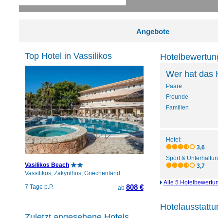
Angebote
Top Hotel in Vassilikos
Hotelbewertung
Wer hat das 
Paare
Freunde
Familien
Hotel:
3,6
Sport & Unterhaltun
Vasilikos Beach
3,7
Vassilikos, Zakynthos, Griechenland
Alle 5 Hotelbewertu
808 €
7 Tage p.P.
ab
Hotelausstattu
Zuletzt angesehene Hotels