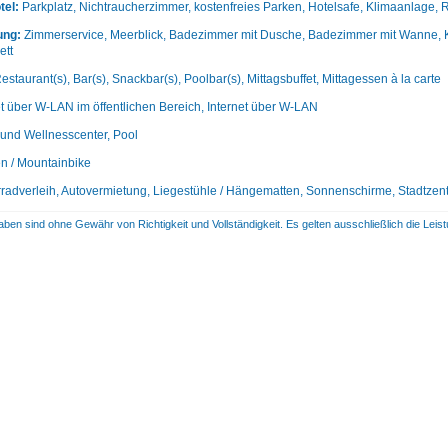
tel:
Parkplatz, Nichtraucherzimmer, kostenfreies Parken, Hotelsafe, Klimaanlage, 
ung:
Zimmerservice, Meerblick, Badezimmer mit Dusche, Badezimmer mit Wanne, Kos
ett
estaurant(s), Bar(s), Snackbar(s), Poolbar(s), Mittagsbuffet, Mittagessen à la carte
et über W-LAN im öffentlichen Bereich, Internet über W-LAN
und Wellnesscenter, Pool
n / Mountainbike
radverleih, Autovermietung, Liegestühle / Hängematten, Sonnenschirme, Stadtzen
aben sind ohne Gewähr von Richtigkeit und Vollständigkeit. Es gelten ausschließlich die Le