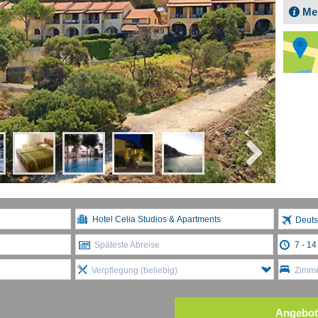
Me
Deuts
Späteste Abreise
Verpflegung (beliebig)
Zimme
Angebot