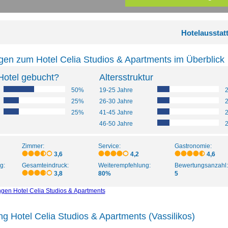
Hotelausstat
en zum Hotel Celia Studios & Apartments im Überblick
Hotel gebucht?
Altersstruktur
50%
19-25 Jahre
25%
26-30 Jahre
25%
41-45 Jahre
46-50 Jahre
Zimmer:
Service:
Gastronomie:
3,6
4,2
4,6
g:
Gesamteindruck:
Weiterempfehlung:
Bewertungsanzahl:
3,8
80%
5
ngen Hotel Celia Studios & Apartments
ng Hotel Celia Studios & Apartments (Vassilikos)