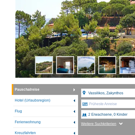
Pauschalreise
Hotel (Urlaubsregion)
Früheste Anreise
Flug
Ferienwohnung
Weitere Suchkriterien
Kreuzfahrten