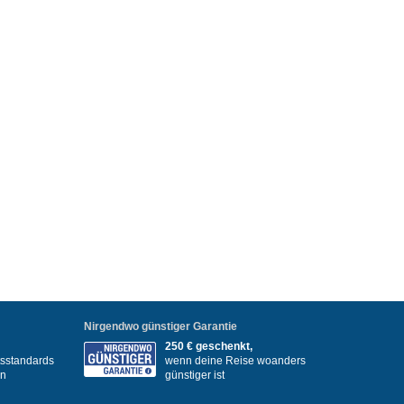
Nirgendwo günstiger Garantie
250 € geschenkt,
itsstandards
wenn deine Reise woanders
en
günstiger ist