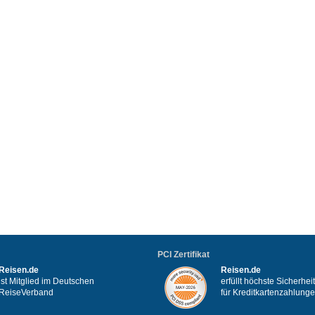
PCI Zertifikat
Reisen.de
Reisen.de
ist Mitglied im Deutschen
erfüllt höchste Sicherhe
ReiseVerband
für Kreditkartenzahlung