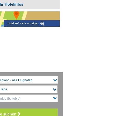
hr Hotelinfos
chland - Alle Flughäfen
rtyp (beliebig)
e suchen