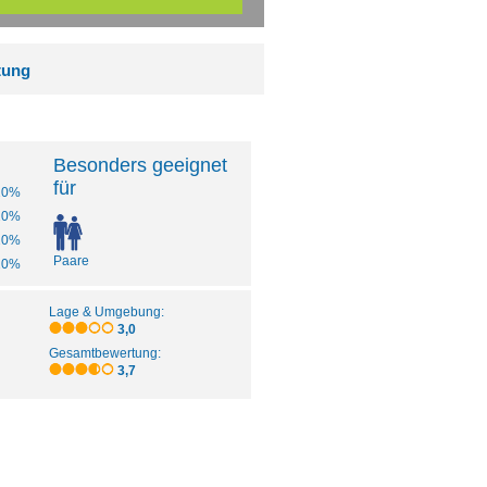
tung
Besonders geeignet
für
20%
20%
20%
Paare
20%
Lage & Umgebung:
3,0
Gesamtbewertung:
3,7