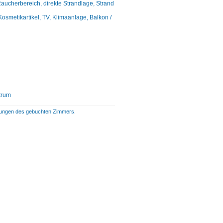
Raucherbereich, direkte Strandlage, Strand
metikartikel, TV, Klimaanlage, Balkon /
trum
istungen des gebuchten Zimmers.