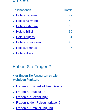
Umkreis
Destinationen
Hotels
Hotels Laganas
79
Hotels Zakynthos
40
Hotels Kalamaki
36
Hotels Tsilivi
36
Hotels Argassi
31
Hotels Limni Keriou
23
Hotels Alikanas
16
Hotels Ithaca
8
Haben Sie Fragen?
Hier finden Sie Antworten zu allen
wichtigen Punkten:
Fragen zur Sicherheit Ihrer Daten?
Fragen zur Buchung?
Fragen zur Bezahlung?
Fragen zu den Reiseunterlagen?
Fragen zu Umbuchung und