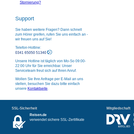
Stornierung?
Support
Sie haben weitere Fragen? Dann schnell
zum Hörer greifen, rufen Sie uns einfach an -
wir freuen uns auf Sie!
Telefon-Hotline:
0341 65050 51340
Unsere Hotline ist täglich von Mo-So 09:00-
22:00 Uhr für Sie erreichbar. Unser
Serviceteam freut sich auf Ihren Anruf.
Wollen Sie Ihre Anfrage per E-Mail an uns
stellen, besuchen Sie dazu bitte einfach
unsere
Kontaktseite
.
SSL-Sicherheit
Mitgliedschaft
Reisen.de
verwendet sichere SSL-Zertifikate