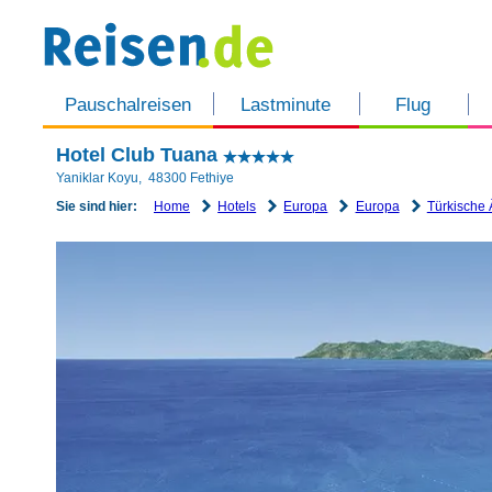
Pauschalreisen
Lastminute
Flug
Hotel Club Tuana
Yaniklar Koyu
,
48300
Fethiye
Home
Hotels
Europa
Europa
Türkische 
Sie sind hier: