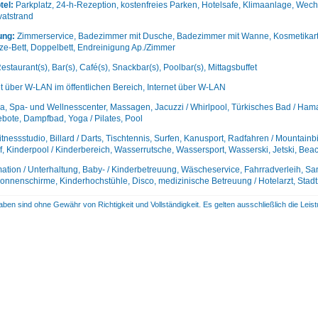
tel:
Parkplatz, 24-h-Rezeption, kostenfreies Parken, Hotelsafe, Klimaanlage, Wechs
vatstrand
ung:
Zimmerservice, Badezimmer mit Dusche, Badezimmer mit Wanne, Kosmetikartike
ize-Bett, Doppelbett, Endreinigung Ap./Zimmer
estaurant(s), Bar(s), Café(s), Snackbar(s), Poolbar(s), Mittagsbuffet
et über W-LAN im öffentlichen Bereich, Internet über W-LAN
, Spa- und Wellnesscenter, Massagen, Jacuzzi / Whirlpool, Türkisches Bad / Hama
bote, Dampfbad, Yoga / Pilates, Pool
itnessstudio, Billard / Darts, Tischtennis, Surfen, Kanusport, Radfahren / Mountain
f, Kinderpool / Kinderbereich, Wasserrutsche, Wassersport, Wasserski, Jetski, Beac
ation / Unterhaltung, Baby- / Kinderbetreuung, Wäscheservice, Fahrradverleih, San
nnenschirme, Kinderhochstühle, Disco, medizinische Betreuung / Hotelarzt, Stad
aben sind ohne Gewähr von Richtigkeit und Vollständigkeit. Es gelten ausschließlich die Le