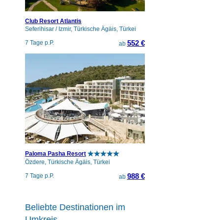
Club Resort Atlantis
Seferihisar / Izmir, Türkische Ägäis, Türkei
552 €
7 Tage p.P.
ab
Paloma Pasha Resort
Özdere, Türkische Ägäis, Türkei
988 €
7 Tage p.P.
ab
Beliebte Destinationen im
Umkreis