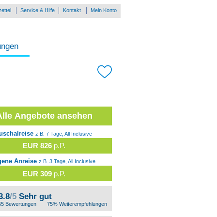
ettel
Service & Hilfe
Kontakt
Mein Konto
ungen
Alle Angebote ansehen
uschalreise
z.B. 7 Tage, All Inclusive
EUR 826
p.P.
gene Anreise
z.B. 3 Tage, All Inclusive
EUR 309
p.P.
3.8
/5
Sehr gut
55 Bewertungen
75% Weiterempfehlungen