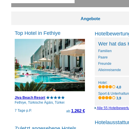
Angebote
Top Hotel in Fethiye
Hotelbewertun
Wer hat das 
Familien
Paare
Freunde
Alleinreisende
Hotel:
4,0
Sport & Unterhaltun
Jiva Beach Resort
3,9
Fethiye, Türkische Ägäis, Türkei
Alle 55 Hotelbewert
1.262 €
7 Tage p.P.
ab
Hotelausstattu
Zuletzt angesehene Hotels