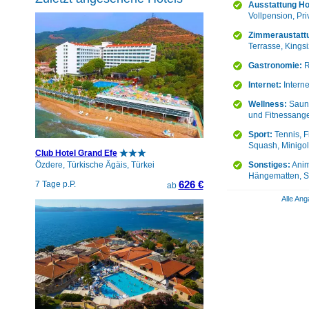
Ausstattung Ho
Vollpension, Pri
Zimmeraustatt
Terrasse, Kings
Gastronomie:
R
Internet:
Intern
Wellness:
Sauna
und Fitnessange
Sport:
Tennis, F
Squash, Minigol
Club Hotel Grand Efe
Sonstiges:
Anim
Özdere, Türkische Ägäis, Türkei
Hängematten, So
626 €
7 Tage p.P.
ab
Alle Ang