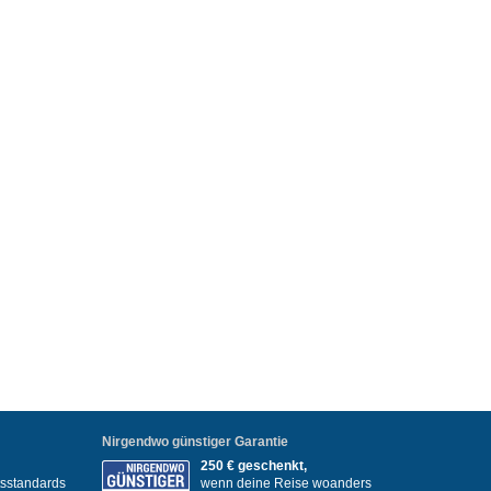
Nirgendwo günstiger Garantie
250 € geschenkt,
itsstandards
wenn deine Reise woanders