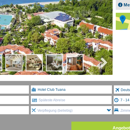
Me
Deuts
Späteste Abreise
Verpflegung (beliebig)
Zimme
Angebot