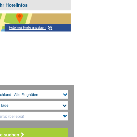
hr Hotelinfos
chland - Alle Flughäfen
rtyp (beliebig)
e suchen