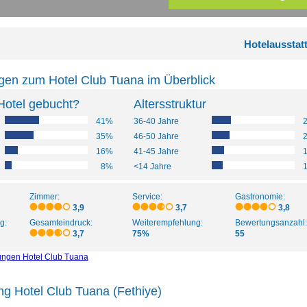
Hotelausstat
gen zum Hotel Club Tuana im Überblick
Hotel gebucht?
Altersstruktur
41%
36-40 Jahre
35%
46-50 Jahre
16%
41-45 Jahre
8%
<14 Jahre
Zimmer:
Service:
Gastronomie:
3,9
3,7
3,8
g:
Gesamteindruck:
Weiterempfehlung:
Bewertungsanzahl:
3,7
75%
55
ungen Hotel Club Tuana
ng Hotel Club Tuana (Fethiye)