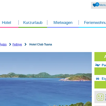
0
Merkz
Hotel
Kurzurlaub
Mietwagen
Ferienwohn
Ägäis
Fethiye
Hotel Club Tuana
Pa
Ei