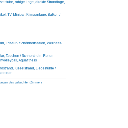
elstube, ruhige Lage, direkte Strandlage,
l, TV, Minibar, Klimaanlage, Balkon /
m, Friseur / Schönheitssalon, Wellness-
bike, Tauchen / Schnorcheln, Reiten,
hvolleyball, Aquafitness
dstrand, Kieselstrand, Liegestühle /
tzentrum
istungen des gebuchten Zimmers.