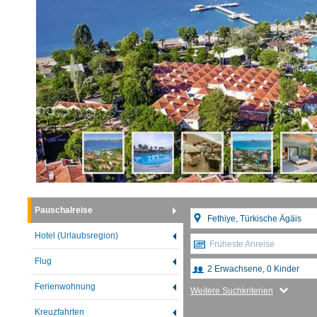
Pauschalreise
Hotel (Urlaubsregion)
Früheste Anreise
Flug
Ferienwohnung
Weitere Suchkriterien
Kreuzfahrten