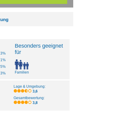
tung
Besonders geeignet
für
23%
21%
15%
Familien
13%
Lage & Umgebung:
3,6
Gesamtbewertung:
3,8