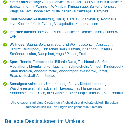
Zimmeraustattung:
Zimmerservice, Meerblick, Badezimmer mit Dusche,
Badezimmer mit Wanne, TV, Minibar, Klimaanlage, Balkon / Terrasse,
Kingsize-Bett, Doppelbett, Zustellbetten (auf Anfrage), Babybett
Gastronomie:
Restaurant(s), Bar(s), Café(s), Snackbar(s), Poolbar(s),
Live-Kochen / Koch-Events, Mittagsbuffet, Kinderspeisen
Internet:
Internet über W-LAN im öffentlichen Bereich, Internet über W-
LAN
Wellness:
Sauna, Solarium, Spa- und Wellnesscenter, Massagen,
Jacuzzi / Whirlpool, Türkisches Bad / Hamam, Innenpool, Friseur /
Schönheitssalon, Dampfbad, Yoga / Pilates, Pool
Sport:
Tennis, Fitnessstudio, Billard / Darts, Tischtennis, Surfen,
Radfahren / Mountainbike, Tauchen / Schnorcheln, Minigolf, Kinderpool /
Kinderbereich, Wasserrutsche, Wassersport, Wasserski, Jetski,
Beachvolleyball, Aquafitness
Sonstiges:
Animation / Unterhaltung, Baby- / Kinderbetreuung,
Wäscheservice, Fahrradverleih, Liegestühle / Hängematten,
Sonnenschirme, Disco, medizinische Betreuung / Hotelarzt, Stadtzentrum
Alle Angaben sind ohne Gewähr von Richtigkeit und Vollständigkeit. Es gelten
ausschließlich die Leistungen des gebuchten Zimmers.
Beliebte Destinationen im Umkreis