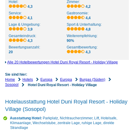
Hotel:
Zimmer:
4,3
4,2
Service:
Gastronomie:
4,1
4,4
Lage & Umgebung:
Sport & Unterhaltung:
3,9
4,8
Gesamteindruck:
Weiterempfehlung:
4,3
90%
Bewertungsanzahl:
Gesamtbewertung:
20
4,3
Alle 20 Hotelbewertungen Hotel Duni Royal Resort - Holiday Village
Sie sind hier:
Home
Hotels
Europa
Europa
Burgas (Süden)
Sosopol
Hotel Duni Royal Resort - Holiday Village
Hotelausstattung Hotel Duni Royal Resort - Holiday
Village (Sosopol)
Ausstattung Hotel:
Parkplatz, Nichtraucherzimmer, Lift, Hotelsafe,
Klimaanlage, Wechselstube, zentrale Lage, ruhige Lage, direkte
Strandlage