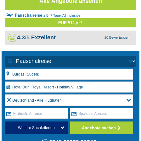
Alle Angebote ansehen
Pauschalreise
z.B. 7 Tage, All Inclusive
EUR 514
p.P.
4.3
/5
Exzellent
20 Bewertungen
Deutschland - Alle Flughäfen
Früheste Anreise
Späteste Abreise
Angebote suchen
Weitere Suchkriterien