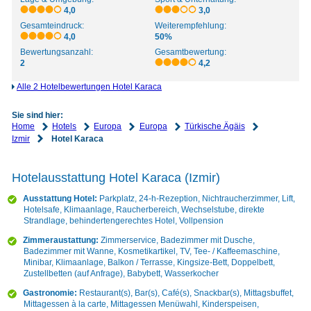
4,0
3,0
Gesamteindruck:
Weiterempfehlung:
4,0
50%
Bewertungsanzahl:
Gesamtbewertung:
2
4,2
Alle 2 Hotelbewertungen Hotel Karaca
Sie sind hier:
Home
Hotels
Europa
Europa
Türkische Ägäis
Izmir
Hotel Karaca
Hotelausstattung Hotel Karaca (Izmir)
Ausstattung Hotel:
Parkplatz, 24-h-Rezeption, Nichtraucherzimmer, Lift,
Hotelsafe, Klimaanlage, Raucherbereich, Wechselstube, direkte
Strandlage, behindertengerechtes Hotel, Vollpension
Zimmeraustattung:
Zimmerservice, Badezimmer mit Dusche,
Badezimmer mit Wanne, Kosmetikartikel, TV, Tee- / Kaffeemaschine,
Minibar, Klimaanlage, Balkon / Terrasse, Kingsize-Bett, Doppelbett,
Zustellbetten (auf Anfrage), Babybett, Wasserkocher
Gastronomie:
Restaurant(s), Bar(s), Café(s), Snackbar(s), Mittagsbuffet,
Mittagessen à la carte, Mittagessen Menüwahl, Kinderspeisen,