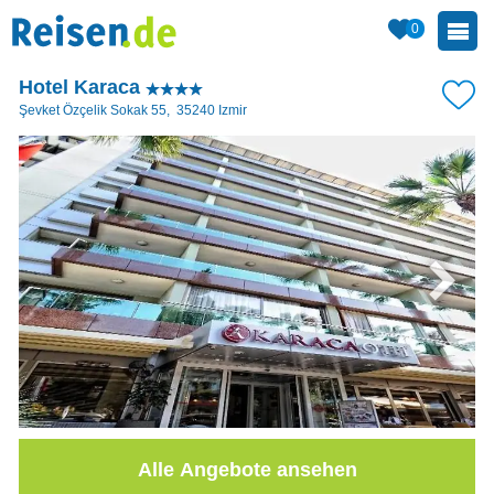
0
Hotel Karaca
Şevket Özçelik Sokak 55
,
35240
Izmir
Alle Angebote ansehen