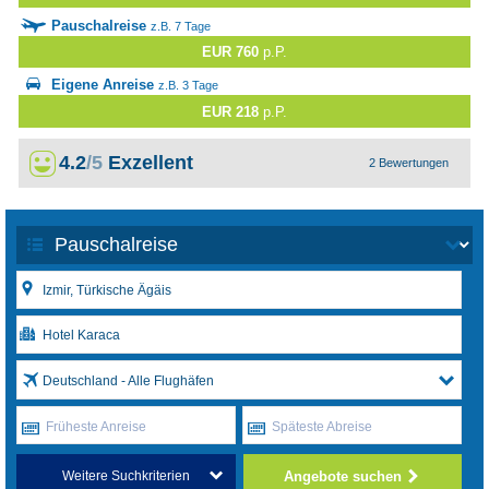
Pauschalreise
z.B. 7 Tage
EUR 760
p.P.
Eigene Anreise
z.B. 3 Tage
EUR 218
p.P.
4.2
/5
Exzellent
2 Bewertungen
Deutschland - Alle Flughäfen
Früheste Anreise
Späteste Abreise
Angebote suchen
Weitere Suchkriterien