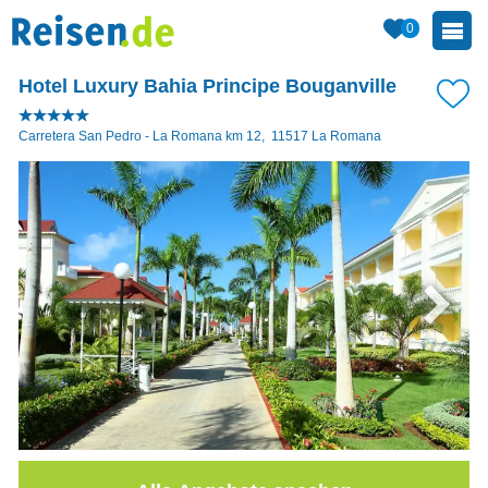
0
Hotel Luxury Bahia Principe Bouganville
Carretera San Pedro - La Romana km 12
,
11517
La Romana