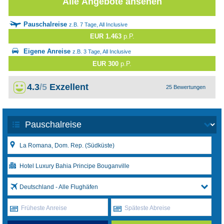
Alle Angebote ansehen
Pauschalreise
z.B. 7 Tage, All Inclusive
EUR 1.463
p.P.
Eigene Anreise
z.B. 3 Tage, All Inclusive
EUR 300
p.P.
4.3
/5
Exzellent
25 Bewertungen
Deutschland - Alle Flughäfen
Früheste Anreise
Späteste Abreise