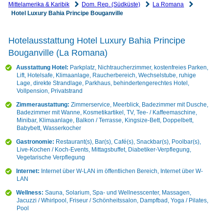
Mittelamerika & Karibik
Dom. Rep. (Südküste)
La Romana
Hotel Luxury Bahia Principe Bouganville
Hotelausstattung Hotel Luxury Bahia Principe
Bouganville (La Romana)
Ausstattung Hotel:
Parkplatz, Nichtraucherzimmer, kostenfreies Parken,
Lift, Hotelsafe, Klimaanlage, Raucherbereich, Wechselstube, ruhige
Lage, direkte Strandlage, Parkhaus, behindertengerechtes Hotel,
Vollpension, Privatstrand
Zimmeraustattung:
Zimmerservice, Meerblick, Badezimmer mit Dusche,
Badezimmer mit Wanne, Kosmetikartikel, TV, Tee- / Kaffeemaschine,
Minibar, Klimaanlage, Balkon / Terrasse, Kingsize-Bett, Doppelbett,
Babybett, Wasserkocher
Gastronomie:
Restaurant(s), Bar(s), Café(s), Snackbar(s), Poolbar(s),
Live-Kochen / Koch-Events, Mittagsbuffet, Diabetiker-Verpflegung,
Vegetarische Verpflegung
Internet:
Internet über W-LAN im öffentlichen Bereich, Internet über W-
LAN
Wellness:
Sauna, Solarium, Spa- und Wellnesscenter, Massagen,
Jacuzzi / Whirlpool, Friseur / Schönheitssalon, Dampfbad, Yoga / Pilates,
Pool