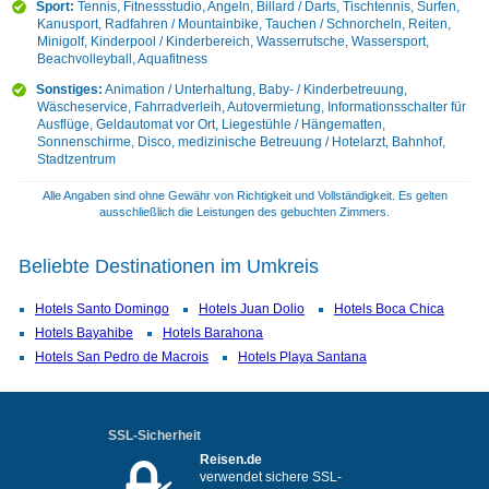
Sport:
Tennis, Fitnessstudio, Angeln, Billard / Darts, Tischtennis, Surfen,
Kanusport, Radfahren / Mountainbike, Tauchen / Schnorcheln, Reiten,
Minigolf, Kinderpool / Kinderbereich, Wasserrutsche, Wassersport,
Beachvolleyball, Aquafitness
Sonstiges:
Animation / Unterhaltung, Baby- / Kinderbetreuung,
Wäscheservice, Fahrradverleih, Autovermietung, Informationsschalter für
Ausflüge, Geldautomat vor Ort, Liegestühle / Hängematten,
Sonnenschirme, Disco, medizinische Betreuung / Hotelarzt, Bahnhof,
Stadtzentrum
Alle Angaben sind ohne Gewähr von Richtigkeit und Vollständigkeit. Es gelten
ausschließlich die Leistungen des gebuchten Zimmers.
Beliebte Destinationen im Umkreis
Hotels Santo Domingo
Hotels Juan Dolio
Hotels Boca Chica
Hotels Bayahibe
Hotels Barahona
Hotels San Pedro de Macrois
Hotels Playa Santana
SSL-Sicherheit
Reisen.de
verwendet sichere SSL-