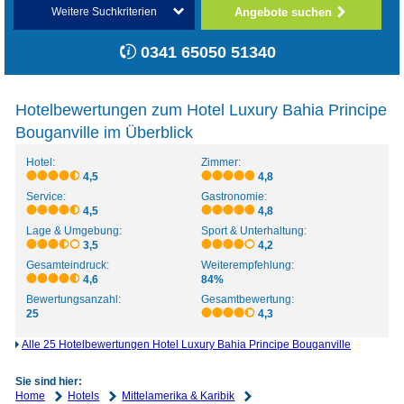
Angebote suchen
Weitere Suchkriterien
0341 65050 51340
Hotelbewertungen zum Hotel Luxury Bahia Principe
Bouganville im Überblick
Hotel:
Zimmer:
4,5
4,8
Service:
Gastronomie:
4,5
4,8
Lage & Umgebung:
Sport & Unterhaltung:
3,5
4,2
Gesamteindruck:
Weiterempfehlung:
4,6
84%
Bewertungsanzahl:
Gesamtbewertung:
25
4,3
Alle 25 Hotelbewertungen Hotel Luxury Bahia Principe Bouganville
Sie sind hier:
Home
Hotels
Mittelamerika & Karibik