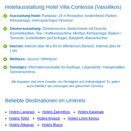
Hotelausstattung Hotel Villa Contessa (Vassilikos)
Ausstattung Hotel:
Parkplatz, 24-h-Rezeption, kostenfreies Parken,
Klimaanlage, mehrsprachiges Personal
Zimmeraustattung:
Zimmerservice, Badezimmer mit Dusche,
Kosmetikartikel, Tee- / Kaffeemaschine, Minibar, Klimaanlage, Balkon /
Terrasse, Zustellbetten (auf Anfrage), Babybett, Wasserkocher
Internet:
Internet über W-LAN im öffentlichen Bereich, Internet über W-
LAN
Wellness:
Jacuzzi / Whirlpool
Sonstiges:
Informationsschalter für Ausflüge, Liegestühle / Hängematten,
Sonnenschirme
Alle Angaben sind ohne Gewähr von Richtigkeit und Vollständigkeit. Es gelten
ausschließlich die Leistungen des gebuchten Zimmers.
Beliebte Destinationen im Umkreis
Hotels Laganas
Hotels Zakynthos
Hotels Kalamaki
Hotels Tsilivi
Hotels Argassi
Hotels Limni Keriou
Hotels Alikanas
Hotels Ithaca