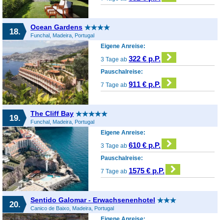
Ocean Gardens
18.
Funchal, Madeira, Portugal
Eigene Anreise:
322 € p.P.
3 Tage ab
Pauschalreise:
911 € p.P.
7 Tage ab
The Cliff Bay
19.
Funchal, Madeira, Portugal
Eigene Anreise:
610 € p.P.
3 Tage ab
Pauschalreise:
1575 € p.P.
7 Tage ab
Sentido Galomar - Erwachsenenhotel
20.
Canico de Baixo, Madeira, Portugal
Eigene Anreise: