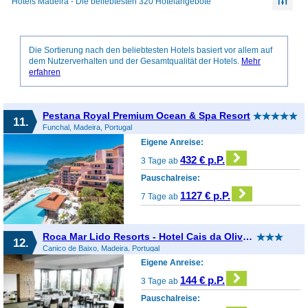
Hotels Madeira - Die beliebtesten 320 Hotelangebote
Die Sortierung nach den beliebtesten Hotels basiert vor allem auf
dem Nutzerverhalten und der Gesamtqualität der Hotels.
Mehr
erfahren
Pestana Royal Premium Ocean & Spa Resort
11.
Funchal, Madeira, Portugal
Eigene Anreise:
432 € p.P.
3 Tage ab
Pauschalreise:
1127 € p.P.
7 Tage ab
Roca Mar Lido Resorts - Hotel Cais da Oliveira
12.
Canico de Baixo, Madeira, Portugal
Eigene Anreise:
144 € p.P.
3 Tage ab
Pauschalreise: