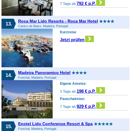
792 € p.P.
7 Tage ab
Roca Mar Lido Resorts - Roca Mar Hotel
13.
Canico de Baixo, Madeira, Portugal
Kurzreise
Jetzt prüfen
Madeira Panoramico Hotel
14.
Funchal, Madeira, Portugal
Eigene Anreise:
198 € p.P.
3 Tage ab
Pauschalreise:
929 € p.P.
7 Tage ab
Enotel Lido Conference Resort & Spa
15.
Funchal, Madeira, Portugal